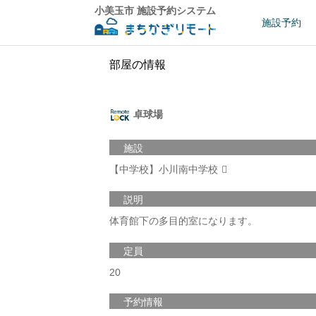
小美玉市 施設予約システム
施設予約
部屋の情報
卓球場
施設
【中学校】小川南中学校
説明
体育館下の多目的室になります。
定員
20
予約情報