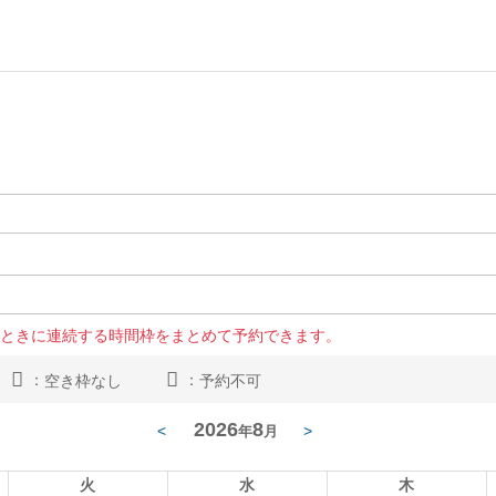
ときに連続する時間枠をまとめて予約できます。
：
：
空き枠なし
予約不可
2026
8
<
>
年
月
火
水
木