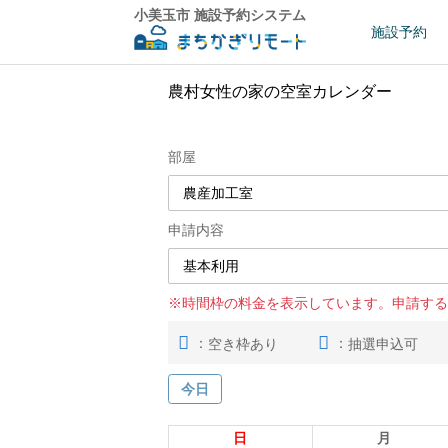
小美玉市 施設予約システム
施設予約
農村女性の家の空室カレンダー
部屋
申請内容
※時間枠の料金を表示しています。申請する
：
：
空き枠あり
抽選申込可
今日
日
月