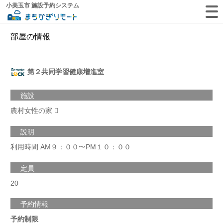
小美玉市 施設予約システム
部屋の情報
第２共同学習健康増進室
施設
農村女性の家
説明
利用時間 AM９：００〜PM１０：００
定員
20
予約情報
予約制限