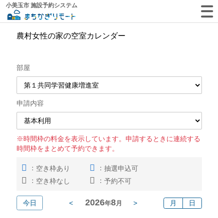
小美玉市 施設予約システム
農村女性の家の空室カレンダー
部屋
申請内容
※時間枠の料金を表示しています。申請するときに連続する
時間枠をまとめて予約できます。
：
：
空き枠あり
抽選申込可
：
：
空き枠なし
予約不可
2026
8
今日
<
>
月
日
年
月