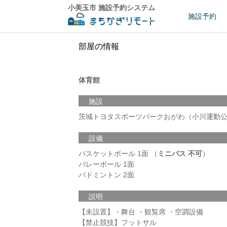
小美玉市 施設予約システム
施設予約
部屋の情報
体育館
施設
茨城トヨタスポーツパークおがわ（小川運動
設備
バスケットボール 1面 （
ミニバス 不可
）
バレーボール 1面
バドミントン 2面
説明
【未設置】・舞台 ・観覧席 ・空調設備
【禁止競技】フットサル