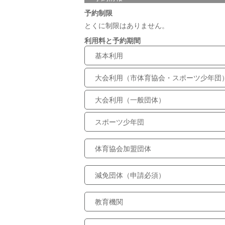
予約制限
とくに制限はありません。
利用料と予約期間
基本利用
大会利用（市体育協会・スポーツ少年団
大会利用（一般団体）
スポーツ少年団
体育協会加盟団体
減免団体（申請必須）
教育機関